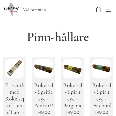
Välkommen!
Pinn-hållare
Presentförpackning
Rökelselåda
Rökelselåda
Rökelselå
med
- Spritit
- Spirit
- Spirit
Rökelsepinnar
eye -
eye -
eye -
inkl en
Amber/Musk
Bergamot/Lemongrass
Patchouli
hållare -
149.00
149.00
149.00