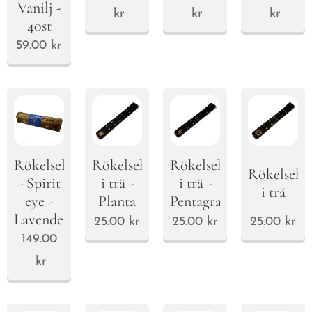
Vanilj -
kr
kr
kr
40st
59.00
kr
Rökelselåda
Rökelsehållare
Rökelsehållare
Rökelsehål
- Spirit
i trä -
i trä -
i trä
eye -
Planta
Pentagram
Lavendel/Vanilj
25.00
kr
25.00
kr
25.00
kr
149.00
kr