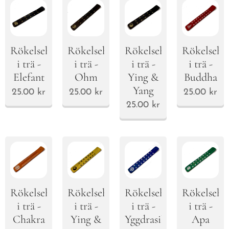
Rökelsehållare
Rökelsehållare
Rökelsehållare
Rökelsehål
i trä -
i trä -
i trä -
i trä -
Ying &
Elefant
Ohm
Buddha
Yang
25.00
kr
25.00
kr
25.00
kr
25.00
kr
Rökelsehållare
Rökelsehållare
Rökelsehållare
Rökelsehål
i trä -
i trä -
i trä -
i trä -
Ying &
Chakra
Yggdrasil
Apa