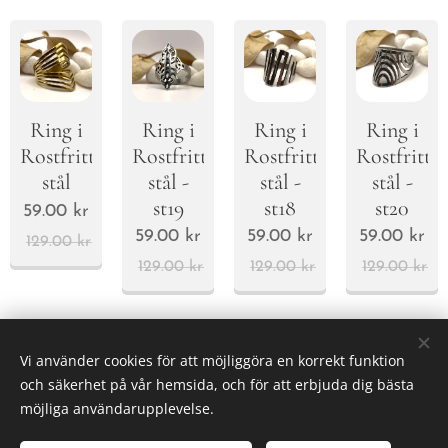
Ring i
Ring i
Ring i
Ring i
Rostfritt
Rostfritt
Rostfritt
Rostfritt
stål -
stål -
stål -
stål
st19
st18
st20
59.00
kr
59.00
kr
59.00
kr
59.00
kr
129.00
kr
129.00
kr
129.00
kr
129.00
kr
Next
Vi använder cookies för att möjliggöra en korrekt funktion
och säkerhet på vår hemsida, och för att erbjuda dig bästa
möjliga användarupplevelse.
© 2025 All rights reserved