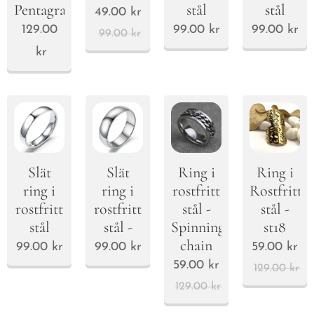
Pentagram
stål
stål
49.00
kr
129.00
99.00
kr
99.00
kr
99.00
kr
kr
Slät
Slät
Ring i
Ring i
ring i
ring i
rostfritt
Rostfritt
rostfritt
rostfritt
stål -
stål -
stål
stål -
Spinning
st18
chain
99.00
kr
99.00
kr
59.00
kr
59.00
kr
129.00
kr
129.00
kr