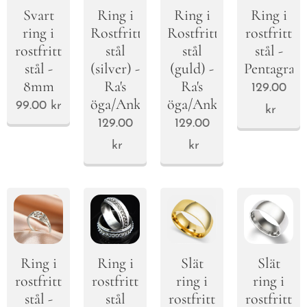
Svart
Ring i
Ring i
Ring i
ring i
Rostfritt
Rostfritt
rostfritt
rostfritt
stål
stål
stål -
stål -
(silver) -
(guld) -
Pentagram
8mm
Ra's
Ra's
129.00
öga/Ankh
öga/Ankh
99.00
kr
kr
129.00
129.00
kr
kr
Ring i
Slät
Slät
Ring i
rostfritt
ring i
ring i
rostfritt
stål -
rostfritt
rostfritt
stål