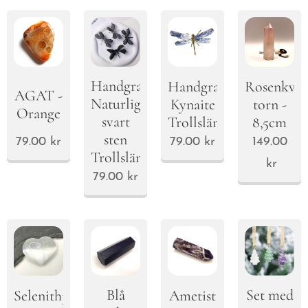
Handgraverad
Handgraverad
Rosenkvar
AGAT -
Naturlig
Kynaite
torn -
Orange
svart
Trollslända
8,5cm
sten
79.00
kr
79.00
kr
149.00
Trollslända
kr
79.00
kr
Blå
Set med
Selenithjärta
Ametist