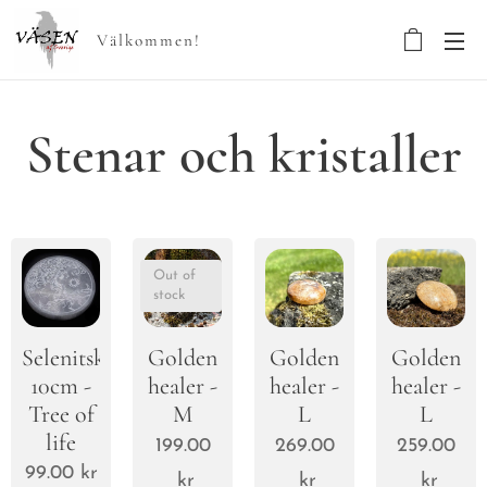
Välkommen!
Stenar och kristaller
Out of
stock
Selenitskiva
Golden
Golden
Golden
10cm -
healer -
healer -
healer -
Tree of
M
L
L
life
199.00
269.00
259.00
99.00
kr
kr
kr
kr