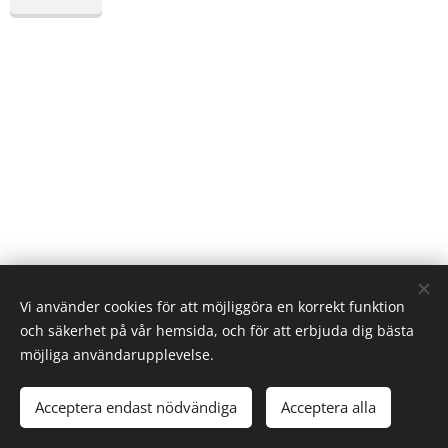
Vi använder cookies för att möjliggöra en korrekt funktion
och säkerhet på vår hemsida, och för att erbjuda dig bästa
möjliga användarupplevelse.
© 2025 All rights reserved
Acceptera endast nödvändiga
Acceptera alla
Väsen af Sverige
Cookies