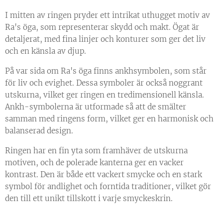
I mitten av ringen pryder ett intrikat uthugget motiv av
Ra's öga, som representerar skydd och makt. Ögat är
detaljerat, med fina linjer och konturer som ger det liv
och en känsla av djup.
På var sida om Ra's öga finns ankhsymbolen, som står
för liv och evighet. Dessa symboler är också noggrant
utskurna, vilket ger ringen en tredimensionell känsla.
Ankh-symbolerna är utformade så att de smälter
samman med ringens form, vilket ger en harmonisk och
balanserad design.
Ringen har en fin yta som framhäver de utskurna
motiven, och de polerade kanterna ger en vacker
kontrast. Den är både ett vackert smycke och en stark
symbol för andlighet och forntida traditioner, vilket gör
den till ett unikt tillskott i varje smyckeskrin.