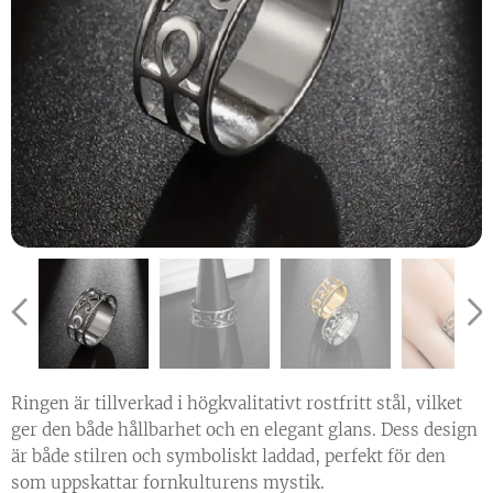
Ringen är tillverkad i högkvalitativt rostfritt stål, vilket
ger den både hållbarhet och en elegant glans. Dess design
är både stilren och symboliskt laddad, perfekt för den
som uppskattar fornkulturens mystik.