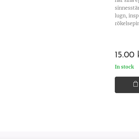
har sina 
sinnesstä
lugn, insp
rökelsepi
15.00
In stock