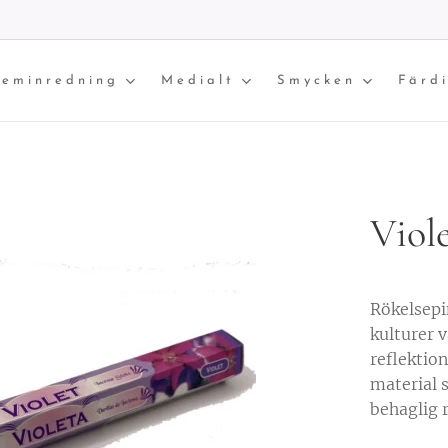
eminredning
Medialt
Smycken
Färd
Viole
Rökelsepi
kulturer 
reflektion
material s
behaglig 