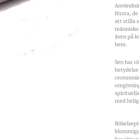
Användnin
första, de
att stilla
människor
även på k
hem.
Sen har rö
betydelse
ceremonie
omgivninge
spirituel
med helig 
Rökelsepi
blommiga o