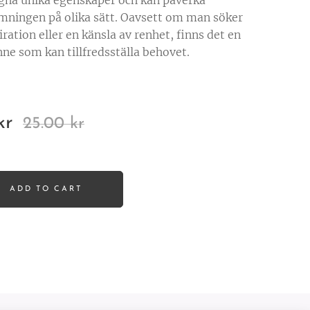
egna unika egenskaper och kan påverka
mningen på olika sätt. Oavsett om man söker
iration eller en känsla av renhet, finns det en
nne som kan tillfredsställa behovet.
kr
25.00
kr
ADD TO CART