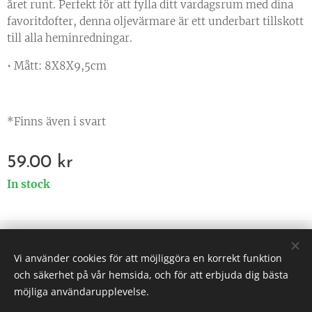
året runt. Perfekt för att fylla ditt vardagsrum med dina
favoritdofter, denna oljevärmare är ett underbart tillskott
till alla heminredningar.
• Mått: 8X8X9,5cm
*Finns även i svart
59.00
kr
In stock
© 2025 All rights reserved
Vi använder cookies för att möjliggöra en korrekt funktion
Väsen af Sverige
Cookies
och säkerhet på vår hemsida, och för att erbjuda dig bästa
möjliga användarupplevelse.