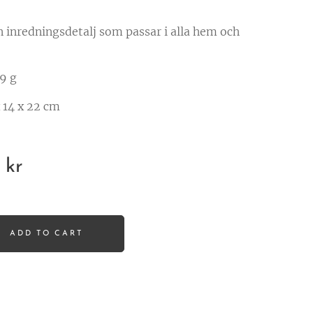
in inredningsdetalj som passar i alla hem och
,9 g
x 14 x 22 cm
kr
ADD TO CART