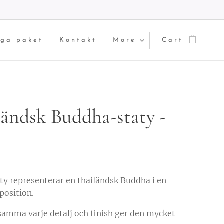
iga paket
Kontakt
More
Cart
ländsk Buddha-staty -
m
ty representerar en thailändsk Buddha i en
position.
mma varje detalj och finish ger den mycket