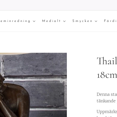
eminredning
Medialt
Smycken
Färd
Thai
18c
Denna sta
tänkande 
Uppmärksa