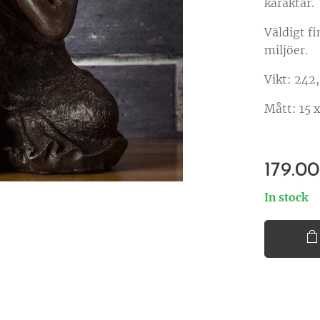
karaktär.
Väldigt f
miljöer.
Vikt: 242
Mått: 15 
179.00
In stock