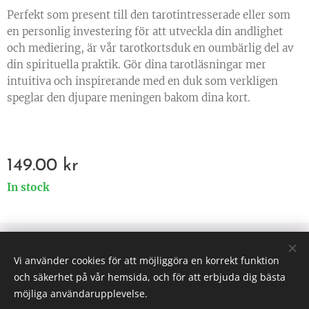
Perfekt som present till den tarotintresserade eller som
en personlig investering för att utveckla din andlighet
och mediering, är vår tarotkortsduk en oumbärlig del av
din spirituella praktik. Gör dina tarotläsningar mer
intuitiva och inspirerande med en duk som verkligen
speglar den djupare meningen bakom dina kort.
149.00
kr
In stock
© 2025 All rights reserved
Vi använder cookies för att möjliggöra en korrekt funktion
Väsen af Sverige
Cookies
och säkerhet på vår hemsida, och för att erbjuda dig bästa
möjliga användarupplevelse.