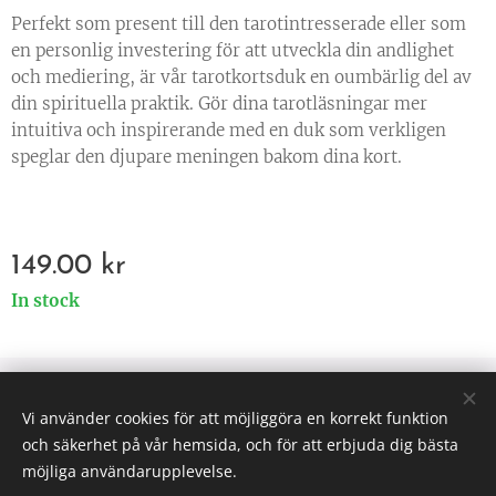
Perfekt som present till den tarotintresserade eller som
en personlig investering för att utveckla din andlighet
och mediering, är vår tarotkortsduk en oumbärlig del av
din spirituella praktik. Gör dina tarotläsningar mer
intuitiva och inspirerande med en duk som verkligen
speglar den djupare meningen bakom dina kort.
149.00
kr
In stock
© 2025 All rights reserved
Vi använder cookies för att möjliggöra en korrekt funktion
Väsen af Sverige
Cookies
och säkerhet på vår hemsida, och för att erbjuda dig bästa
möjliga användarupplevelse.