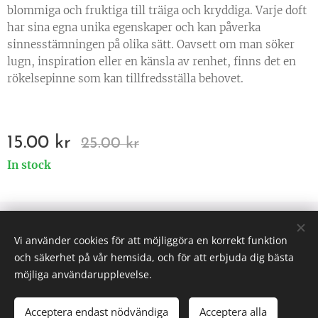
blommiga och fruktiga till träiga och kryddiga. Varje doft
har sina egna unika egenskaper och kan påverka
sinnesstämningen på olika sätt. Oavsett om man söker
lugn, inspiration eller en känsla av renhet, finns det en
rökelsepinne som kan tillfredsställa behovet.
15.00
kr
25.00
kr
In stock
© 2025 All rights reserved
Vi använder cookies för att möjliggöra en korrekt funktion
Väsen af Sverige
Cookies
och säkerhet på vår hemsida, och för att erbjuda dig bästa
möjliga användarupplevelse.
Acceptera endast nödvändiga
Acceptera alla
ADD TO CART