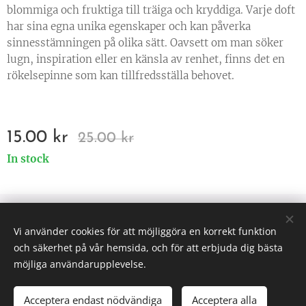
blommiga och fruktiga till träiga och kryddiga. Varje doft
har sina egna unika egenskaper och kan påverka
sinnesstämningen på olika sätt. Oavsett om man söker
lugn, inspiration eller en känsla av renhet, finns det en
rökelsepinne som kan tillfredsställa behovet.
15.00
kr
25.00
kr
In stock
© 2025 All rights reserved
Vi använder cookies för att möjliggöra en korrekt funktion
Väsen af Sverige
Cookies
och säkerhet på vår hemsida, och för att erbjuda dig bästa
möjliga användarupplevelse.
Acceptera endast nödvändiga
Acceptera alla
ADD TO CART