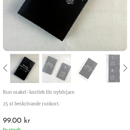
Run orakel-kortlek för nybörjare.
25 st beskrivande runkort.
99.00
kr
In stock