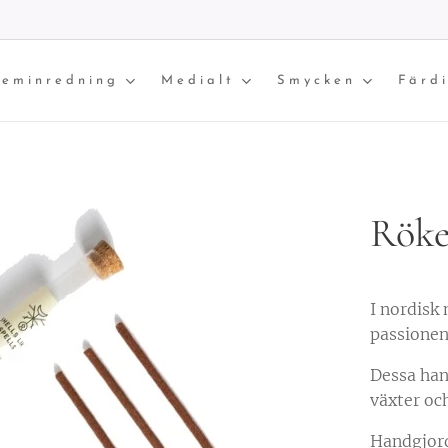
eminredning
Medialt
Smycken
Färd
Röke
I nordisk
passionen
Dessa han
växter och
Handgjord