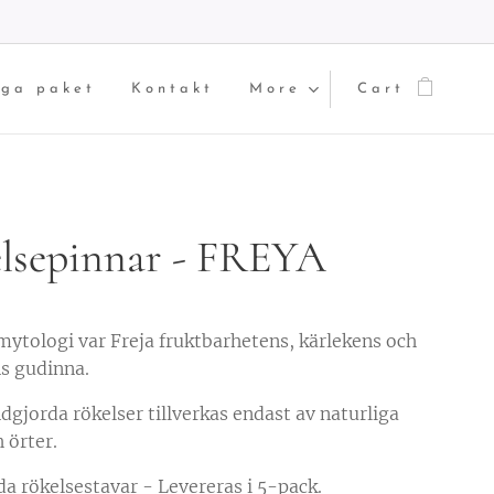
iga paket
Kontakt
More
Cart
lsepinnar - FREYA
 mytologi var Freja fruktbarhetens, kärlekens och
s gudinna.
dgjorda rökelser tillverkas endast av naturliga
 örter.
a rökelsestavar - Levereras i 5-pack.