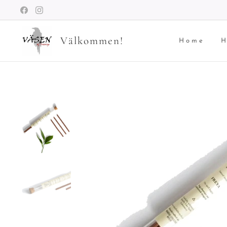
Välkommen!
Home
H