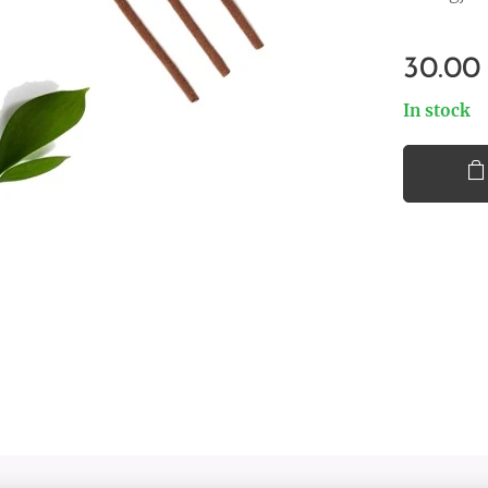
30.00
In stock