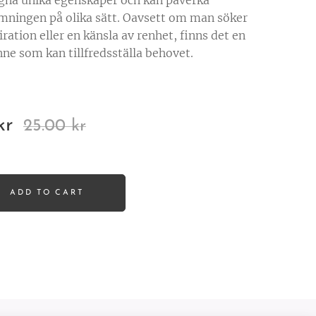
egna unika egenskaper och kan påverka
mningen på olika sätt. Oavsett om man söker
iration eller en känsla av renhet, finns det en
nne som kan tillfredsställa behovet.
kr
25.00
kr
ADD TO CART