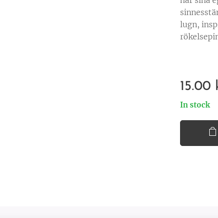
har sina 
sinnesstä
lugn, insp
rökelsepi
15.00
In stock