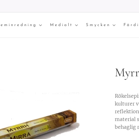
eminredning
Medialt
Smycken
Färd
Myrr
Rökelsepi
kulturer 
reflektion
material s
behaglig 