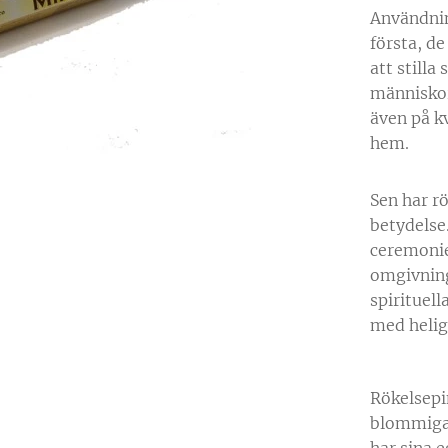
Användnin
första, de
att stilla
människor
även på k
hem.
Sen har rö
betydelse
ceremonie
omgivninge
spirituel
med helig 
Rökelsepi
blommiga o