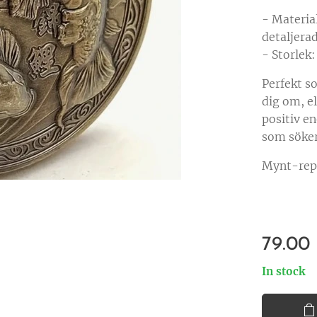
- Materia
detaljera
- Storlek:
Perfekt s
dig om, e
positiv en
som söker
Mynt-repl
79.00
In stock