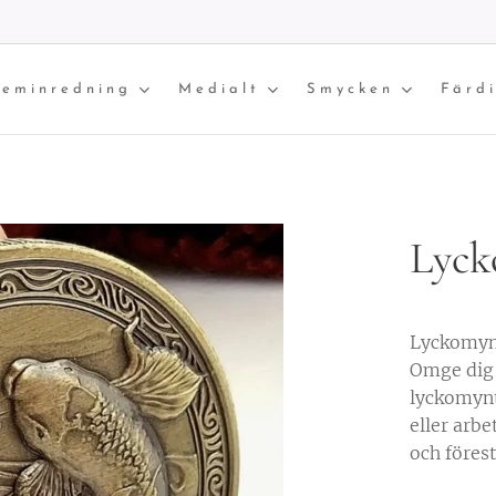
eminredning
Medialt
Smycken
Färd
Lyck
Lyckomyn
Omge dig 
lyckomynt,
eller arb
och föres