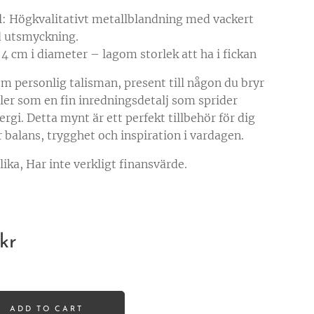
l: Högkvalitativt metallblandning med vackert
d utsmyckning.
 4 cm i diameter – lagom storlek att ha i fickan
om personlig talisman, present till någon du bryr
ller som en fin inredningsdetalj som sprider
ergi. Detta mynt är ett perfekt tillbehör för dig
 balans, trygghet och inspiration i vardagen.
ika, Har inte verkligt finansvärde.
kr
ADD TO CART