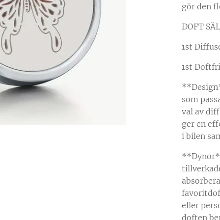
gör den f
DOFT SÄLJ
1st Diffus
1st Doftfr
**Design*
som passa
val av dif
ger en eff
i bilen sa
**Dynor**
tillverkad
absorbera
favoritdof
eller pers
doften be