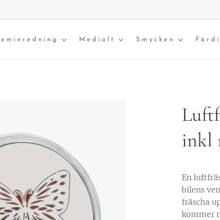
eminredning
Medialt
Smycken
Färd
Luftf
inkl 
En luftfrä
bilens ven
fräscha u
kommer me