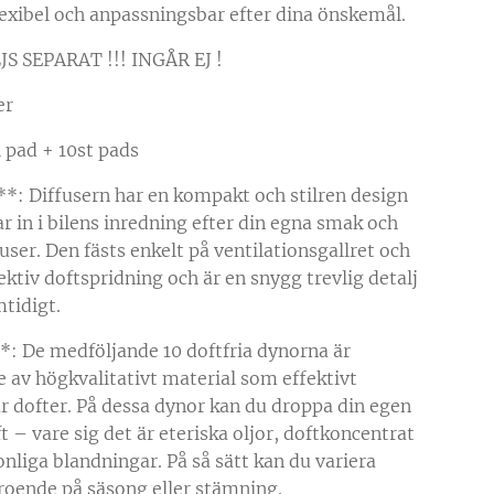
lexibel och anpassningsbar efter dina önskemål.
S SEPARAT !!! INGÅR EJ !
er
i pad + 10st pads
*: Diffusern har en kompakt och stilren design
r in i bilens inredning efter din egna smak och
fuser. Den fästs enkelt på ventilationsgallret och
ektiv doftspridning och är en snygg trevlig detalj
mtidigt.
: De medföljande 10 doftfria dynorna är
e av högkvalitativt material som effektivt
r dofter. På dessa dynor kan du droppa din egen
t – vare sig det är eteriska oljor, doftkoncentrat
onliga blandningar. På så sätt kan du variera
roende på säsong eller stämning.