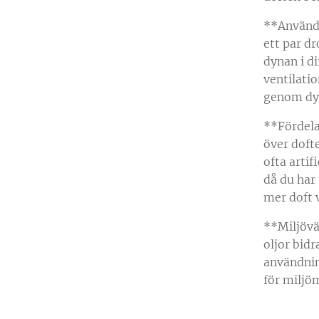
**Användn
ett par d
dynan i di
ventilati
genom dyn
**Fördela
över doft
ofta artif
då du har 
mer doft 
**Miljövä
oljor bidr
användning
för miljö