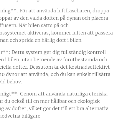
ing**: För att använda luftfräscharen, droppa
roppar av den valda doften på dynan och placera
ffusern. När bilen sätts på och
onssystemet aktiveras, kommer luften att passera
an och sprida en härlig doft i bilen.
r**: Detta system ger dig fullständig kontroll
en i bilen, utan beroende av förutbestämda och
iciella dofter. Dessutom är det kostnadseffektivt
10 dynor att använda, och du kan enkelt tillsätta
vid behov.
nligt**: Genom att använda naturliga eteriska
ar du också till en mer hållbar och ekologisk
 av dofter, vilket gör det till ett bra alternativ
medvetna bilägare.