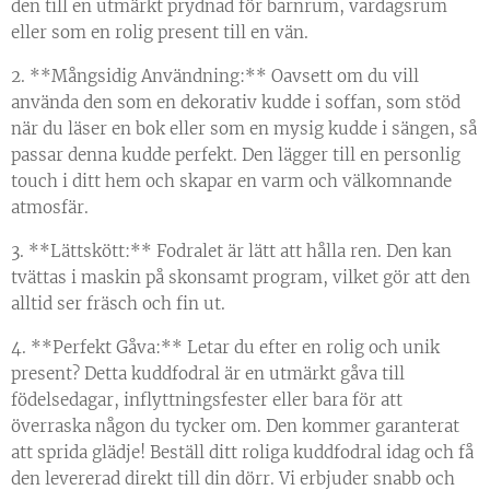
den till en utmärkt prydnad för barnrum, vardagsrum
eller som en rolig present till en vän.
2. **Mångsidig Användning:** Oavsett om du vill
använda den som en dekorativ kudde i soffan, som stöd
när du läser en bok eller som en mysig kudde i sängen, så
passar denna kudde perfekt. Den lägger till en personlig
touch i ditt hem och skapar en varm och välkomnande
atmosfär.
3. **Lättskött:** Fodralet är lätt att hålla ren. Den kan
tvättas i maskin på skonsamt program, vilket gör att den
alltid ser fräsch och fin ut.
4. **Perfekt Gåva:** Letar du efter en rolig och unik
present? Detta kuddfodral är en utmärkt gåva till
födelsedagar, inflyttningsfester eller bara för att
överraska någon du tycker om. Den kommer garanterat
att sprida glädje! Beställ ditt roliga kuddfodral idag och få
den levererad direkt till din dörr. Vi erbjuder snabb och