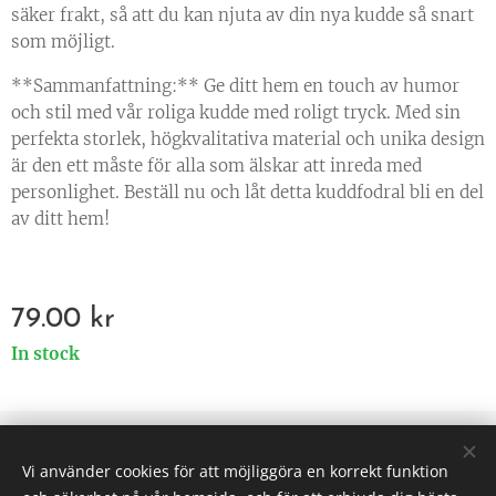
säker frakt, så att du kan njuta av din nya kudde så snart
som möjligt.
**Sammanfattning:** Ge ditt hem en touch av humor
och stil med vår roliga kudde med roligt tryck. Med sin
perfekta storlek, högkvalitativa material och unika design
är den ett måste för alla som älskar att inreda med
personlighet. Beställ nu och låt detta kuddfodral bli en del
av ditt hem!
79.00
kr
In stock
© 2025 All rights reserved
Vi använder cookies för att möjliggöra en korrekt funktion
Väsen af Sverige
Cookies