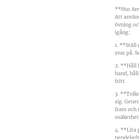
**Hur An
Att använ
övning oc
igång:
1. **Ställ
svar på. S
2. **Håll
hand, hål
fritt.
3. **Tolk
sig. Gener
fram och t
osäkerhet
4. **Lita 
pendelarb