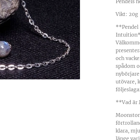
Pendels h
Vikt: 20g
**Pendel
Intuition
Välkommen
presenter
och vacke
spådom oc
nybörjare
utövare, 
följeslag
**Vad är
Moonstone
förtrolla
klara, mj
länge var