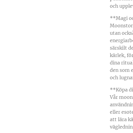
och upple
**Magi oc
Moonstone
utan också
energiarb
särskilt d
kärlek, f
dina ritu
den som e
och lugna
**Köpa d
Vår moons
användnin
eller esot
att lära k
väglednin