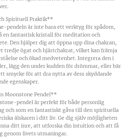
ver.
h Spirituell Praktik**
-pendeln är inte bara ett verktyg för spådom,
 en fantastisk kristall för meditation och
ete. Den hjälper dig att öppna upp dina chakran,
et tredje ögat och hjärtchakrat, vilket kan främja
örståelse och ökad medvetenhet. Integrera den i
aler, lägg den under kudden för drömmar, eller bär
tt smycke för att dra nytta av dess skyddande
nde egenskaper.
in Moonstone Pendel**
tone-pendel är perfekt för både personlig
g och som en fantastiskt gåva till den spirituella
eriska älskaren i ditt liv. Ge dig själv möjligheten
änna ditt inre, att utforska din intuition och att få
g genom livets utmaningar.