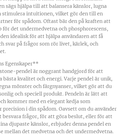
en sägs hjälpa till att balansera känslor, lugna
 stimulera intuitionen, vilket gör den till en
artner för spådom. Oftast bär den på kraften att
 för det undermedvetna och phosphorescens,
 den idealisk för att hjälpa användaren att få
ch svar på frågor som rör livet, kärlek, och
et.
ns Egenskaper**
tone-pendel är noggrant handgjord för att
a bästa kvalitet och energi. Varje pendel är unik,
egna mönster och färgnyanser, vilket gör att du
sonlig och speciell produkt. Pendeln är lätt att
och kommer med en elegant kedja som
r precision i din spådom. Oavsett om du använder
t besvara frågor, för att göra beslut, eller för att
dina djupaste känslor, erbjuder denna pendel en
se mellan det medvetna och det undermedvetna.