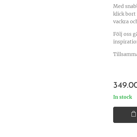
Med snabb
klick bort
vackra och
Följ oss g
inspiratio
Tillsamma
349.0
In stock