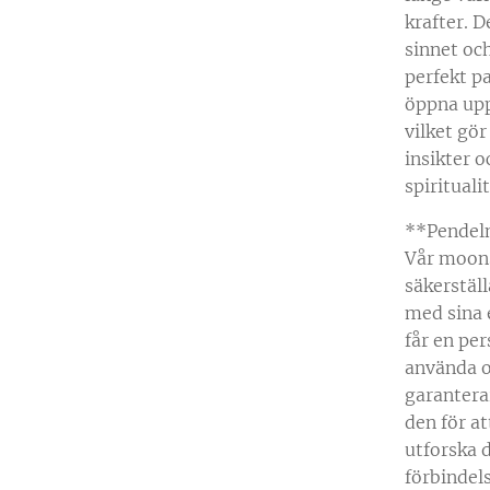
krafter. D
sinnet och
perfekt p
öppna upp
vilket gör
insikter o
spiritualit
**Pendel
Vår moons
säkerställ
med sina 
får en per
använda 
garantera
den för at
utforska 
förbindel