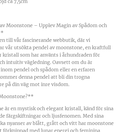
öjd ca 7,5cm
 av Moonstone – Upplev Magin av Spådom och
**
 till vår fascinerande webbutik, där vi
ar vår utsökta pendel av moonstone, en kraftfull
r kristall som har använts i århundraden för
h intuitiv vägledning. Oavsett om du är
 inom pendel och spådom eller en erfaren
kommer denna pendel att bli din trogna
are på din väg mot inre visdom.
 Moonstone?**
 är en mystisk och elegant kristall, känd för sina
nde färgskiftningar och ljusfenomen. Med sina
uka nyanser av blått, grått och vitt har moonstone
it förknippad med lunar energi och feminina