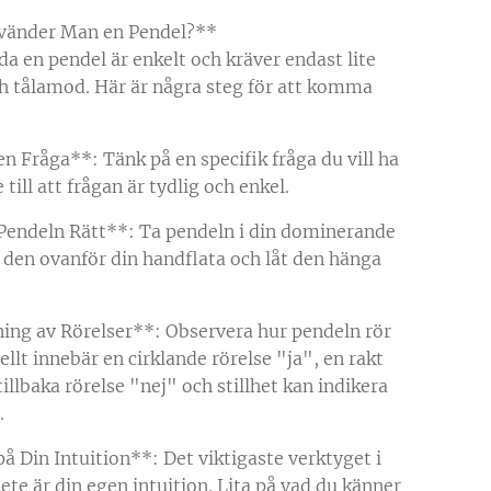
vänder Man en Pendel?**
da en pendel är enkelt och kräver endast lite
h tålamod. Här är några steg för att komma
 en Fråga**: Tänk på en specifik fråga du vill ha
e till att frågan är tydlig och enkel.
 Pendeln Rätt**: Ta pendeln i din dominerande
l den ovanför din handflata och låt den hänga
ning av Rörelser**: Observera hur pendeln rör
ellt innebär en cirklande rörelse "ja", en rakt
illbaka rörelse "nej" och stillhet kan indikera
.
på Din Intuition**: Det viktigaste verktyget i
ete är din egen intuition. Lita på vad du känner