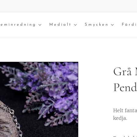
eminredning
Medialt
Smycken
Färd
Grå 
Pend
Helt fant
kedja.