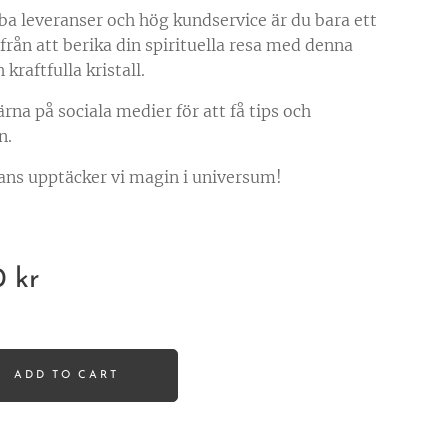
a leveranser och hög kundservice är du bara ett
 från att berika din spirituella resa med denna
 kraftfulla kristall.
ärna på sociala medier för att få tips och
n.
ns upptäcker vi magin i universum!
0
kr
ADD TO CART