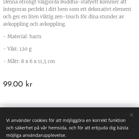
Denna otroligt välgjorda Buddha-statyett kommer att
integreras perfekt i ditt hem som ett dekorativt element
och ger en liten viktig zen-touch för dina stunder av
avkoppling och avkoppling.
- Material: harts
- Vikt: 120 g
- Mått: 8 x 6 x 11,5 cm
99.00
kr
© 2025 All rights reserved
Vi använder cookies för att möjliggöra en korrekt funktion
Väsen af Sverige
Cookies
och säkerhet på vår hemsida, och för att erbjuda dig bästa
möjliga användarupplevelse.