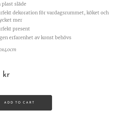
 plast släde
rfekt dekoration för vardagsrummet, köket och
ycket mer
rfekt present
gen erfarenhet av konst behövs
0x40cm
0
kr
ADD TO CART