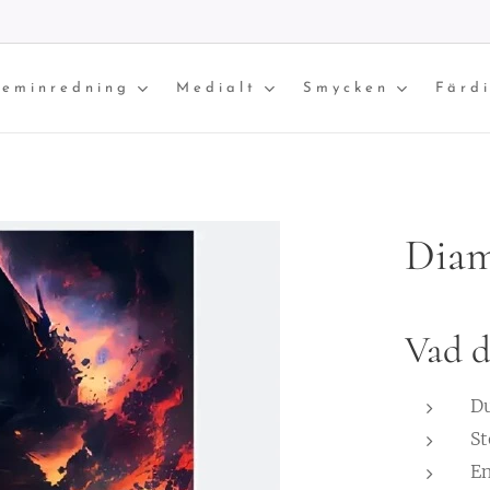
eminredning
Medialt
Smycken
Färd
Diam
Vad d
Du
St
E