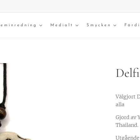
eminredning
Medialt
Smycken
Färd
Delf
Välgjort 
alla
Gjord av 
Thailand.
Utgående 