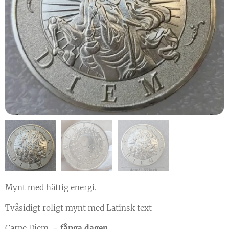
Mynt med häftig energi.
Tvåsidigt roligt mynt med Latinsk text
Carpe Diem,
- fånga dagen