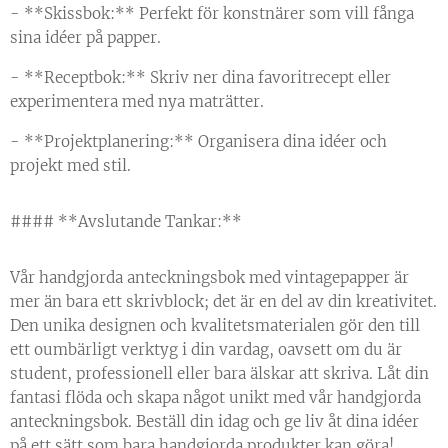
- **Skissbok:** Perfekt för konstnärer som vill fånga
sina idéer på papper.
- **Receptbok:** Skriv ner dina favoritrecept eller
experimentera med nya maträtter.
- **Projektplanering:** Organisera dina idéer och
projekt med stil.
#### **Avslutande Tankar:**
Vår handgjorda anteckningsbok med vintagepapper är
mer än bara ett skrivblock; det är en del av din kreativitet.
Den unika designen och kvalitetsmaterialen gör den till
ett oumbärligt verktyg i din vardag, oavsett om du är
student, professionell eller bara älskar att skriva. Låt din
fantasi flöda och skapa något unikt med vår handgjorda
anteckningsbok. Beställ din idag och ge liv åt dina idéer
på ett sätt som bara handgjorda produkter kan göra!