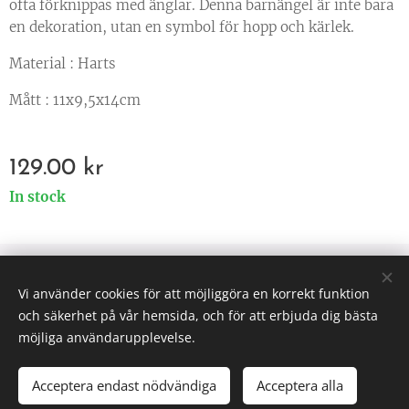
ofta förknippas med änglar. Denna barnängel är inte bara
en dekoration, utan en symbol för hopp och kärlek.
Material : Harts
Mått : 11x9,5x14cm
129.00
kr
In stock
© 2025 All rights reserved
Vi använder cookies för att möjliggöra en korrekt funktion
Väsen af Sverige
Cookies
och säkerhet på vår hemsida, och för att erbjuda dig bästa
möjliga användarupplevelse.
Acceptera endast nödvändiga
Acceptera alla
ADD TO CART